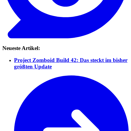
Neueste Artikel:
Project Zomboid Build 42: Das steckt im bisher
größten Update