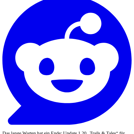
Das lange Warten hat ein Ende: Update 1.20 „Trails & Tales“ für