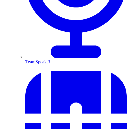
TeamSpeak 3