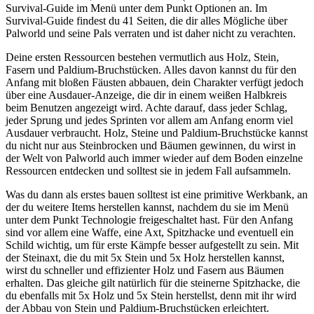
Survival-Guide im Menü unter dem Punkt Optionen an. Im
Survival-Guide findest du 41 Seiten, die dir alles Mögliche über
Palworld und seine Pals verraten und ist daher nicht zu verachten.
Deine ersten Ressourcen bestehen vermutlich aus Holz, Stein,
Fasern und Paldium-Bruchstücken. Alles davon kannst du für den
Anfang mit bloßen Fäusten abbauen, dein Charakter verfügt jedoch
über eine Ausdauer-Anzeige, die dir in einem weißen Halbkreis
beim Benutzen angezeigt wird. Achte darauf, dass jeder Schlag,
jeder Sprung und jedes Sprinten vor allem am Anfang enorm viel
Ausdauer verbraucht. Holz, Steine und Paldium-Bruchstücke kannst
du nicht nur aus Steinbrocken und Bäumen gewinnen, du wirst in
der Welt von Palworld auch immer wieder auf dem Boden einzelne
Ressourcen entdecken und solltest sie in jedem Fall aufsammeln.
Was du dann als erstes bauen solltest ist eine primitive Werkbank, an
der du weitere Items herstellen kannst, nachdem du sie im Menü
unter dem Punkt Technologie freigeschaltet hast. Für den Anfang
sind vor allem eine Waffe, eine Axt, Spitzhacke und eventuell ein
Schild wichtig, um für erste Kämpfe besser aufgestellt zu sein. Mit
der Steinaxt, die du mit 5x Stein und 5x Holz herstellen kannst,
wirst du schneller und effizienter Holz und Fasern aus Bäumen
erhalten. Das gleiche gilt natürlich für die steinerne Spitzhacke, die
du ebenfalls mit 5x Holz und 5x Stein herstellst, denn mit ihr wird
der Abbau von Stein und Paldium-Bruchstücken erleichtert.