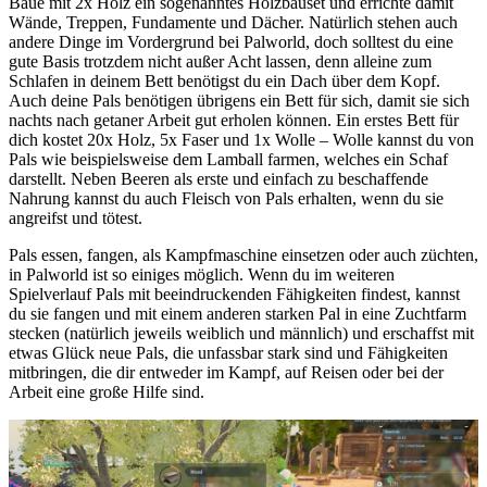
Baue mit 2x Holz ein sogenanntes Holzbauset und errichte damit
Wände, Treppen, Fundamente und Dächer. Natürlich stehen auch
andere Dinge im Vordergrund bei Palworld, doch solltest du eine
gute Basis trotzdem nicht außer Acht lassen, denn alleine zum
Schlafen in deinem Bett benötigst du ein Dach über dem Kopf.
Auch deine Pals benötigen übrigens ein Bett für sich, damit sie sich
nachts nach getaner Arbeit gut erholen können. Ein erstes Bett für
dich kostet 20x Holz, 5x Faser und 1x Wolle – Wolle kannst du von
Pals wie beispielsweise dem Lamball farmen, welches ein Schaf
darstellt. Neben Beeren als erste und einfach zu beschaffende
Nahrung kannst du auch Fleisch von Pals erhalten, wenn du sie
angreifst und tötest.
Pals essen, fangen, als Kampfmaschine einsetzen oder auch züchten,
in Palworld ist so einiges möglich. Wenn du im weiteren
Spielverlauf Pals mit beeindruckenden Fähigkeiten findest, kannst
du sie fangen und mit einem anderen starken Pal in eine Zuchtfarm
stecken (natürlich jeweils weiblich und männlich) und erschaffst mit
etwas Glück neue Pals, die unfassbar stark sind und Fähigkeiten
mitbringen, die dir entweder im Kampf, auf Reisen oder bei der
Arbeit eine große Hilfe sind.