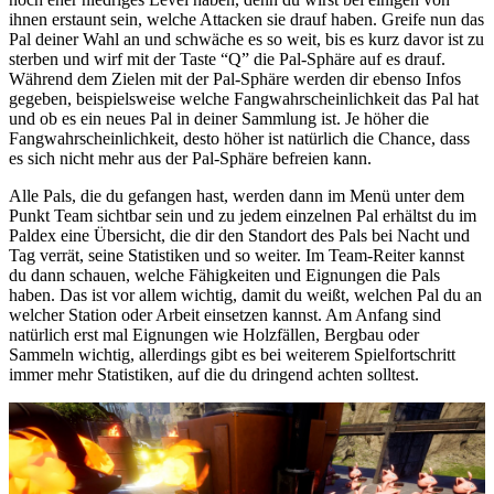
ihnen erstaunt sein, welche Attacken sie drauf haben. Greife nun das
Pal deiner Wahl an und schwäche es so weit, bis es kurz davor ist zu
sterben und wirf mit der Taste “Q” die Pal-Sphäre auf es drauf.
Während dem Zielen mit der Pal-Sphäre werden dir ebenso Infos
gegeben, beispielsweise welche Fangwahrscheinlichkeit das Pal hat
und ob es ein neues Pal in deiner Sammlung ist. Je höher die
Fangwahrscheinlichkeit, desto höher ist natürlich die Chance, dass
es sich nicht mehr aus der Pal-Sphäre befreien kann.
Alle Pals, die du gefangen hast, werden dann im Menü unter dem
Punkt Team sichtbar sein und zu jedem einzelnen Pal erhältst du im
Paldex eine Übersicht, die dir den Standort des Pals bei Nacht und
Tag verrät, seine Statistiken und so weiter. Im Team-Reiter kannst
du dann schauen, welche Fähigkeiten und Eignungen die Pals
haben. Das ist vor allem wichtig, damit du weißt, welchen Pal du an
welcher Station oder Arbeit einsetzen kannst. Am Anfang sind
natürlich erst mal Eignungen wie Holzfällen, Bergbau oder
Sammeln wichtig, allerdings gibt es bei weiterem Spielfortschritt
immer mehr Statistiken, auf die du dringend achten solltest.