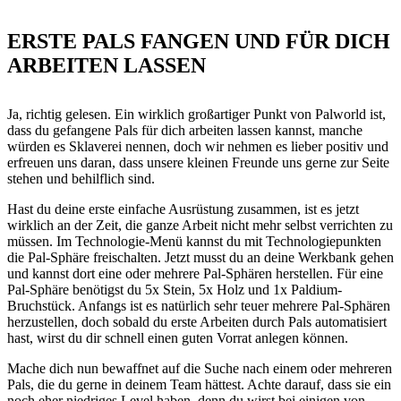
ERSTE PALS FANGEN UND FÜR DICH
ARBEITEN LASSEN
Ja, richtig gelesen. Ein wirklich großartiger Punkt von Palworld ist,
dass du gefangene Pals für dich arbeiten lassen kannst, manche
würden es Sklaverei nennen, doch wir nehmen es lieber positiv und
erfreuen uns daran, dass unsere kleinen Freunde uns gerne zur Seite
stehen und behilflich sind.
Hast du deine erste einfache Ausrüstung zusammen, ist es jetzt
wirklich an der Zeit, die ganze Arbeit nicht mehr selbst verrichten zu
müssen. Im Technologie-Menü kannst du mit Technologiepunkten
die Pal-Sphäre freischalten. Jetzt musst du an deine Werkbank gehen
und kannst dort eine oder mehrere Pal-Sphären herstellen. Für eine
Pal-Sphäre benötigst du 5x Stein, 5x Holz und 1x Paldium-
Bruchstück. Anfangs ist es natürlich sehr teuer mehrere Pal-Sphären
herzustellen, doch sobald du erste Arbeiten durch Pals automatisiert
hast, wirst du dir schnell einen guten Vorrat anlegen können.
Mache dich nun bewaffnet auf die Suche nach einem oder mehreren
Pals, die du gerne in deinem Team hättest. Achte darauf, dass sie ein
noch eher niedriges Level haben, denn du wirst bei einigen von