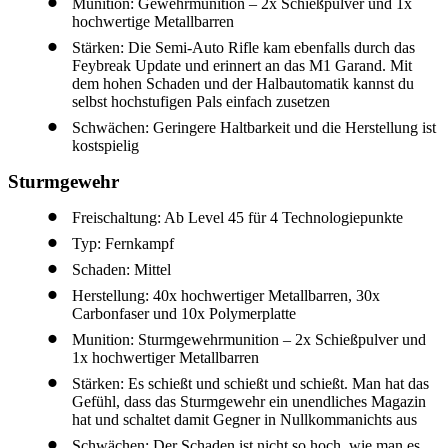
Munition: Gewehrmunition – 2x Schießpulver und 1x
hochwertige Metallbarren
Stärken: Die Semi-Auto Rifle kam ebenfalls durch das
Feybreak Update und erinnert an das M1 Garand. Mit
dem hohen Schaden und der Halbautomatik kannst du
selbst hochstufigen Pals einfach zusetzen
Schwächen: Geringere Haltbarkeit und die Herstellung ist
kostspielig
Sturmgewehr
Freischaltung: Ab Level 45 für 4 Technologiepunkte
Typ: Fernkampf
Schaden: Mittel
Herstellung: 40x hochwertiger Metallbarren, 30x
Carbonfaser und 10x Polymerplatte
Munition: Sturmgewehrmunition – 2x Schießpulver und
1x hochwertiger Metallbarren
Stärken: Es schießt und schießt und schießt. Man hat das
Gefühl, dass das Sturmgewehr ein unendliches Magazin
hat und schaltet damit Gegner in Nullkommanichts aus
Schwächen: Der Schaden ist nicht so hoch, wie man es