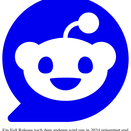
Ein Full Release nach dem anderen wird uns in 2024 präsentiert und