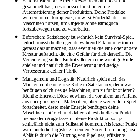
Automatisierung: Je mehr Ressourcen du findest und
gesammelt hast, desto besser funktioniert die
Automatisierung deiner Produktion. Deine Produkte
werden immer komplexer, du wirst Förderbänder und
Maschinen nutzen, um Objekte schnellstmöglich
fortzubewegen und zu verarbeiten
Erforschen: Satisfactory ist wahrlich kein Survival-Spiel,
jedoch musst du dich gerade während Erkundungstouren
gefasst darauf machen, dass eventuell die eine oder andere
Kreatur auftaucht, die eine Gefahr für dich darstellt. Die
Verteidigung sollte also trotzalledem eine wichtige Rolle
spielen und natürlich die Erweiterung und stetige
Verbesserung deiner Fabrik
Management und Logistik: Natürlich spielt auch das
Management eine große Rolle in Satisfactory, denn was
benötigen solch riesige Maschinen, um zu funktionieren?
Richtig: Energie. Diese gewinnst du vor allem am Anfang
aus eher günstigeren Materialien, aber je weiter dein Spiel
fortschreitet, desto mehr Energie benötigen deine
Maschinen natürlich und daher solltest du diesen Punkt
nie aus dem Auge lassen – deine Produktion soll ja
schließlich nicht zum Stillstand kommen. Als letzter Punkt
wäre noch die Logistik zu nennen. Sorge für reibungslose
Abläufe durch die Nutzung von Pipelines, effiziente