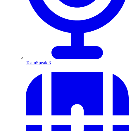
TeamSpeak 3