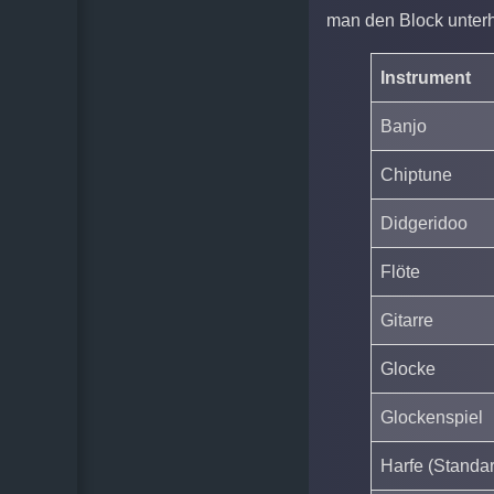
man den Block unterh
Instrument
Banjo
Chiptune
Didgeridoo
Flöte
Gitarre
Glocke
Glockenspiel
Harfe (Standa