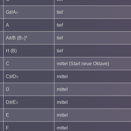
G♯/A♭
tief
A
tief
A♯/B (B♭)*
tief
H (B)
tief
C
mittel (Start neue Oktave)
C♯/D♭
mittel
D
mittel
D♯/E♭
mittel
E
mittel
F
mittel