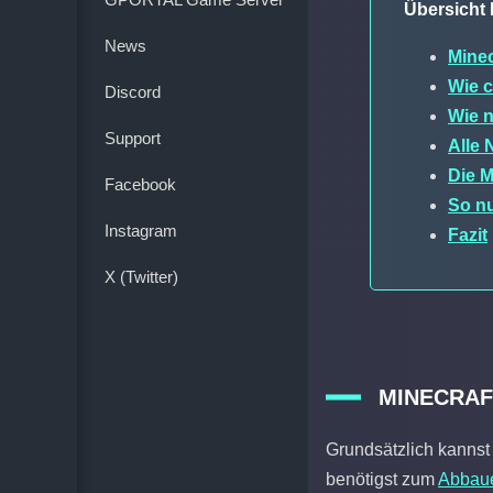
Übersicht 
News
Mine
Wie c
Discord
Wie n
Support
Alle
Die M
Facebook
So nu
Instagram
Fazit
X (Twitter)
MINECRA
Grundsätzlich kannst
benötigst zum
Abbau