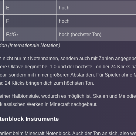
E
hoch
F
hoch
F♯/G♭
hoch (höchster Ton)
ion (internationale Notation)
nicht nur mit Notennamen, sondern auch mit Zahlen angegeben,
tlere Oktave beginnt bei 1.0 und der höchste Ton bei 24 Klicks h
inear, sondern mit immer größeren Abständen. Für Spieler ohne Mu
nd 24 Klicks bringen dich zum höchsten Ton.
 einer Halbtonstufe, wodurch es möglich ist, Skalen und Melodi
 klassischen Werken in Minecraft nachgebaut.
otenblock Instrumente
variiert beim Minecraft Notenblock. Auch der Ton an sich, also 