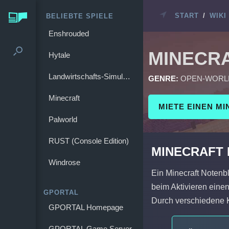
START
/
WIKI
BELIEBTE SPIELE
Enshrouded
MINECR
Hytale
Landwirtschafts-Simulator 25
GENRE:
OPEN-WORL
Minecraft
MIETE EINEN M
Palworld
RUST (Console Edition)
MINECRAFT
Windrose
Ein Minecraft Notenbl
beim Aktivieren eine
GPORTAL
Durch verschiedene K
GPORTAL Homepage
GPORTAL Game Server