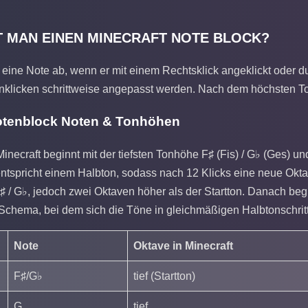
T MAN EINEN MINECRAFT NOTE BLOCK?
 eine Note ab, wenn er mit einem Rechtsklick angeklickt oder d
klicken schrittweise angepasst werden. Nach dem höchsten Ton
Notenblock Noten & Tonhöhen
inecraft beginnt mit der tiefsten Tonhöhe F♯ (Fis) / G♭ (Ges) un
ntspricht einem Halbton, sodass nach 12 Klicks eine neue Okta
♯ / G♭, jedoch zwei Oktaven höher als der Startton. Danach beg
s Schema, bei dem sich die Töne in gleichmäßigen Halbtonschrit
Note
Oktave in Minecraft
F♯/G♭
tief (Startton)
G
tief