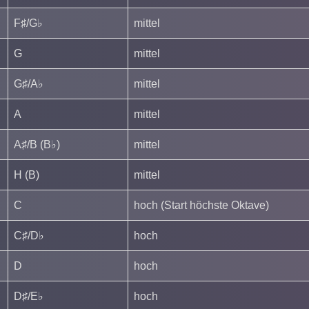
F♯/G♭
mittel
G
mittel
G♯/A♭
mittel
A
mittel
A♯/B (B♭)
mittel
H (B)
mittel
C
hoch (Start höchste Oktave)
C♯/D♭
hoch
D
hoch
D♯/E♭
hoch