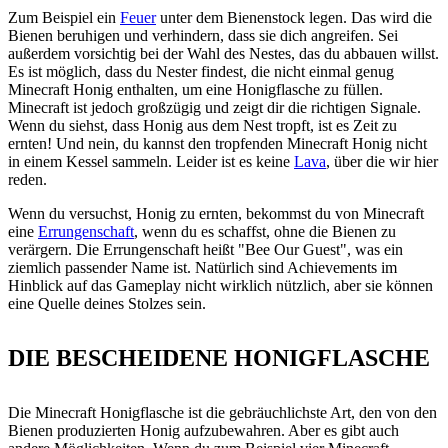
Zum Beispiel ein
Feuer
unter dem Bienenstock legen. Das wird die
Bienen beruhigen und verhindern, dass sie dich angreifen. Sei
außerdem vorsichtig bei der Wahl des Nestes, das du abbauen willst.
Es ist möglich, dass du Nester findest, die nicht einmal genug
Minecraft Honig enthalten, um eine Honigflasche zu füllen.
Minecraft ist jedoch großzügig und zeigt dir die richtigen Signale.
Wenn du siehst, dass Honig aus dem Nest tropft, ist es Zeit zu
ernten! Und nein, du kannst den tropfenden Minecraft Honig nicht
in einem Kessel sammeln. Leider ist es keine
Lava
, über die wir hier
reden.
Wenn du versuchst, Honig zu ernten, bekommst du von Minecraft
eine
Errungenschaft
, wenn du es schaffst, ohne die Bienen zu
verärgern. Die Errungenschaft heißt "Bee Our Guest", was ein
ziemlich passender Name ist. Natürlich sind Achievements im
Hinblick auf das Gameplay nicht wirklich nützlich, aber sie können
eine Quelle deines Stolzes sein.
DIE BESCHEIDENE HONIGFLASCHE
Die Minecraft Honigflasche ist die gebräuchlichste Art, den von den
Bienen produzierten Honig aufzubewahren. Aber es gibt auch