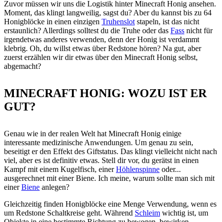
Zuvor müssen wir uns die Logistik hinter Minecraft Honig ansehen.
Moment, das klingt langweilig, sagst du? Aber du kannst bis zu 64
Honigblöcke in einen einzigen
Truhenslot
stapeln, ist das nicht
erstaunlich? Allerdings solltest du die Truhe oder das
Fass
nicht für
irgendetwas anderes verwenden, denn der Honig ist verdammt
klebrig. Oh, du willst etwas über Redstone hören? Na gut, aber
zuerst erzählen wir dir etwas über den Minecraft Honig selbst,
abgemacht?
MINECRAFT HONIG: WOZU IST ER
GUT?
Genau wie in der realen Welt hat Minecraft Honig einige
interessante medizinische Anwendungen. Um genau zu sein,
beseitigt er den Effekt des Giftstatus. Das klingt vielleicht nicht nach
viel, aber es ist definitiv etwas. Stell dir vor, du gerätst in einen
Kampf mit einem Kugelfisch, einer
Höhlenspinne
oder...
ausgerechnet mit einer Biene. Ich meine, warum sollte man sich mit
einer
Biene
anlegen?
Gleichzeitig finden Honigblöcke eine Menge Verwendung, wenn es
um Redstone Schaltkreise geht. Während
Schleim
wichtig ist, um
Objekte in eine bestimmte Richtung zu bewegen, bewirken