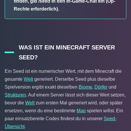
finden, gib
/seed
in den In-Game-Chat ein (Op-
Rechte erforderlich).
WAS IST EIN MINECRAFT SERVER
SEED?
Ein Seed ist ein numerischer Wert, mit dem Minecraft die
gesamte
Welt
generiert. Derselbe Seed plus dieselbe
Spielversion ergibt exakt dieselben
Biome
,
Dörfer
und
Strukturen
. Auf einem Server lässt sich dieser Wert setzen,
bevor die
Welt
zum ersten Mal generiert wird, oder später
ersetzen, wenn du eine bestimmte
Map
spielen willst. Ein
paar einsatzbereite Codes findest du in unserer
Seed-
Übersicht
.