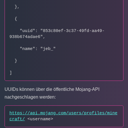
  },
  {
    "uuid": "853c80ef-3c37-49fd-aa49-
938b674adae6",
    "name": "jeb_"
  }
]
UUIDs können über die öffentliche Mojang-API
nachgeschlagen werden:
https://api.mojang.com/users/profiles/mine
craft/
 <username>