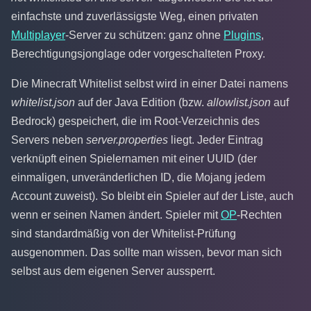
einfachste und zuverlässigste Weg, einen privaten
Multiplayer
-Server zu schützen: ganz ohne
Plugins
,
Berechtigungsjonglage oder vorgeschalteten Proxy.
Die Minecraft Whitelist selbst wird in einer Datei namens
whitelist.json
auf der Java Edition (bzw.
allowlist.json
auf
Bedrock) gespeichert, die im Root-Verzeichnis des
Servers neben
server.properties
liegt. Jeder Eintrag
verknüpft einen Spielernamen mit einer UUID (der
einmaligen, unveränderlichen ID, die Mojang jedem
Account zuweist). So bleibt ein Spieler auf der Liste, auch
wenn er seinen Namen ändert. Spieler mit
OP
-Rechten
sind standardmäßig von der Whitelist-Prüfung
ausgenommen. Das sollte man wissen, bevor man sich
selbst aus dem eigenen Server aussperrt.