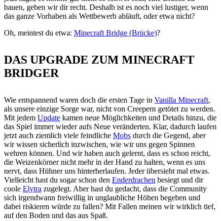
bauen, geben wir dir recht. Deshalb ist es noch viel lustiger, wenn
das ganze Vorhaben als Wettbewerb abläuft, oder etwa nicht?
Oh, meintest du etwa:
Minecraft Bridge (Brücke)
?
DAS UPGRADE ZUM MINECRAFT
BRIDGER
Wie entspannend waren doch die ersten Tage in
Vanilla Minecraft
,
als unsere einzige Sorge war, nicht von Creepern getötet zu werden.
Mit jedem
Update
kamen neue Möglichkeiten und Details hinzu, die
das Spiel immer wieder aufs Neue veränderten. Klar, dadurch laufen
jetzt auch ziemlich viele feindliche
Mobs
durch die Gegend, aber
wir wissen sicherlich inzwischen, wie wir uns gegen Spinnen
wehren können. Und wir haben auch gelernt, dass es schon reicht,
die Weizenkörner nicht mehr in der Hand zu halten, wenn es uns
nervt, dass Hühner uns hinterherlaufen. Jeder übersieht mal etwas.
Vielleicht hast du sogar schon den
Enderdrachen
besiegt und dir
coole
Elytra
zugelegt. Aber hast du gedacht, dass die Community
sich irgendwann freiwillig in unglaubliche Höhen begeben und
dabei riskieren würde zu fallen? Mit Fallen meinen wir wirklich tief,
auf den Boden und das aus Spaß.