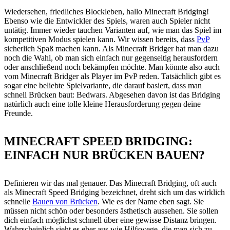
Wiedersehen, friedliches Blockleben, hallo Minecraft Bridging!
Ebenso wie die Entwickler des Spiels, waren auch Spieler nicht
untätig. Immer wieder tauchen Varianten auf, wie man das Spiel im
kompetitiven Modus spielen kann. Wir wissen bereits, dass
PvP
sicherlich Spaß machen kann. Als Minecraft Bridger hat man dazu
noch die Wahl, ob man sich einfach nur gegenseitig herausfordern
oder anschließend noch bekämpfen möchte. Man könnte also auch
vom Minecraft Bridger als Player im PvP reden. Tatsächlich gibt es
sogar eine beliebte Spielvariante, die darauf basiert, dass man
schnell Brücken baut: Bedwars. Abgesehen davon ist das Bridging
natürlich auch eine tolle kleine Herausforderung gegen deine
Freunde.
MINECRAFT SPEED BRIDGING:
EINFACH NUR BRÜCKEN BAUEN?
Definieren wir das mal genauer. Das Minecraft Bridging, oft auch
als Minecraft Speed Bridging bezeichnet, dreht sich um das wirklich
schnelle
Bauen von Brücken
. Wie es der Name eben sagt. Sie
müssen nicht schön oder besonders ästhetisch aussehen. Sie sollen
dich einfach möglichst schnell über eine gewisse Distanz bringen.
Wahrscheinlich sieht es eher aus wie Hilfswege, die man sich zu