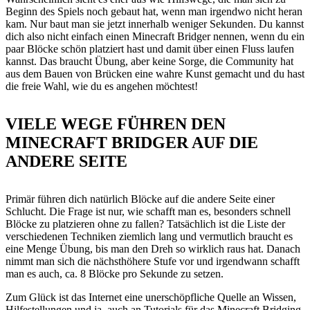
Beginn des Spiels noch gebaut hat, wenn man irgendwo nicht heran
kam. Nur baut man sie jetzt innerhalb weniger Sekunden. Du kannst
dich also nicht einfach einen Minecraft Bridger nennen, wenn du ein
paar Blöcke schön platziert hast und damit über einen Fluss laufen
kannst. Das braucht Übung, aber keine Sorge, die Community hat
aus dem Bauen von Brücken eine wahre Kunst gemacht und du hast
die freie Wahl, wie du es angehen möchtest!
VIELE WEGE FÜHREN DEN
MINECRAFT BRIDGER AUF DIE
ANDERE SEITE
Primär führen dich natürlich Blöcke auf die andere Seite einer
Schlucht. Die Frage ist nur, wie schafft man es, besonders schnell
Blöcke zu platzieren ohne zu fallen? Tatsächlich ist die Liste der
verschiedenen Techniken ziemlich lang und vermutlich braucht es
eine Menge Übung, bis man den Dreh so wirklich raus hat. Danach
nimmt man sich die nächsthöhere Stufe vor und irgendwann schafft
man es auch, ca. 8 Blöcke pro Sekunde zu setzen.
Zum Glück ist das Internet eine unerschöpfliche Quelle an Wissen,
Hilfestellungen und ja, auch an Tutorials für das Minecraft Bridging.