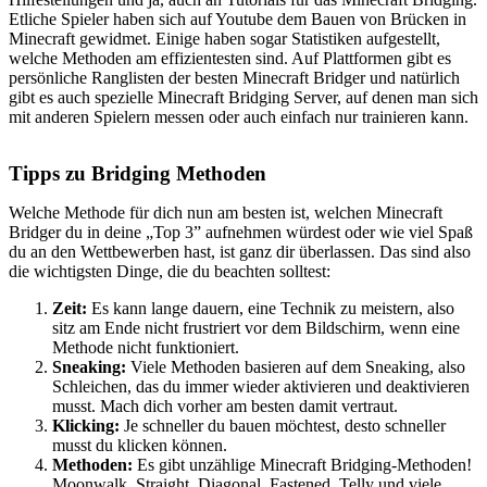
Etliche Spieler haben sich auf Youtube dem Bauen von Brücken in
Minecraft gewidmet. Einige haben sogar Statistiken aufgestellt,
welche Methoden am effizientesten sind. Auf Plattformen gibt es
persönliche Ranglisten der besten Minecraft Bridger und natürlich
gibt es auch spezielle Minecraft Bridging Server, auf denen man sich
mit anderen Spielern messen oder auch einfach nur trainieren kann.
Tipps zu Bridging Methoden
Welche Methode für dich nun am besten ist, welchen Minecraft
Bridger du in deine „Top 3” aufnehmen würdest oder wie viel Spaß
du an den Wettbewerben hast, ist ganz dir überlassen. Das sind also
die wichtigsten Dinge, die du beachten solltest:
Zeit:
Es kann lange dauern, eine Technik zu meistern, also
sitz am Ende nicht frustriert vor dem Bildschirm, wenn eine
Methode nicht funktioniert.
Sneaking:
Viele Methoden basieren auf dem Sneaking, also
Schleichen, das du immer wieder aktivieren und deaktivieren
musst. Mach dich vorher am besten damit vertraut.
Klicking:
Je schneller du bauen möchtest, desto schneller
musst du klicken können.
Methoden:
Es gibt unzählige Minecraft Bridging-Methoden!
Moonwalk, Straight, Diagonal, Fastened, Telly und viele