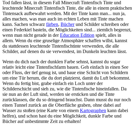
Tod fallen lässt, in diesem Fall Minecraft Tintenfisch Tinte und
leuchtende Minecraft Tintenfisch Tinte, die alle in einem praktischen
Tintensack aufbewahrt werden. Mit der Tinte kann man... nun ja,
alles machen, was man auch im echten Leben mit Tinte machen
kann. Sachen schwarz
färben
,
Bücher
und Schilder schreiben oder
einen Federkiel basteln, die Möglichkeiten sind... ziemlich begrenzt,
wenn man nicht gerade in der
Education Edition
spielt, alles in
allem. Wenn du eine gruselige Atmosphäre schaffen willst, kannst
du stattdessen leuchtende Tintenfischtinte verwenden, die alle
Schilder, auf denen du sie verwendest, im Dunkeln leuchten lässt.
Wenn du dich nach der dunklen Farbe sehnst, kannst du sogar
relativ leicht eine Tintenfischfarm bauen. Geh einfach in einen See
oder Fluss, der tief genug ist, und baue eine Schicht von Schildern
um eine Tür herum, die du dort platzierst, damit du Luft bekommst.
Wenn du fertig bist, grabe einfach ein Loch unter der
Schilderschicht und sieh zu, wie die Tintenfische hineinfallen. Da
sie nun an der Luft sind, werden sie ersticken und die Tinte
zurücklassen, die du so dringend brauchst. Dann musst du nur noch
einen Tunnel zurück an die Oberfläche graben, ohne dabei auf
Wasser zu stoßen (eine Karte von einem
Kartographen
kann dabei
helfen), und schon hast du eine Möglichkeit, dunkle Farbe und
Bücher auf unbestimmte Zeit zu erhalten!