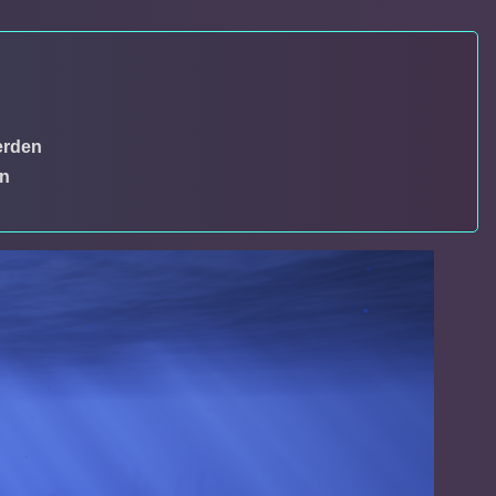
erden
en