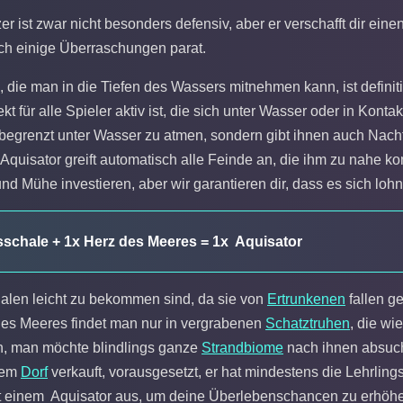
er ist zwar nicht besonders defensiv, aber er verschafft dir e
och einige Überraschungen parat.
 die man in die Tiefen des Wassers mitnehmen kann, ist definiti
kt für alle Spieler aktiv ist, die sich unter Wasser oder in Kont
unbegrenzt unter Wasser zu atmen, sondern gibt ihnen auch Nach
r Aquisator greift automatisch alle Feinde an, die ihm zu na
nd Mühe investieren, aber wir garantieren dir, dass es sich lohn
sschale + 1x Herz des Meeres = 1x Aquisator
alen leicht zu bekommen sind, da sie von
Ertrunkenen
fallen g
es Meeres findet man nur in vergrabenen
Schatztruhen
, die wi
n, man möchte blindlings ganze
Strandbiome
nach ihnen absuch
nem
Dorf
verkauft, vorausgesetzt, er hat mindestens die Lehrling
mit einem Aquisator aus, um deine Überlebenschancen zu erhöh