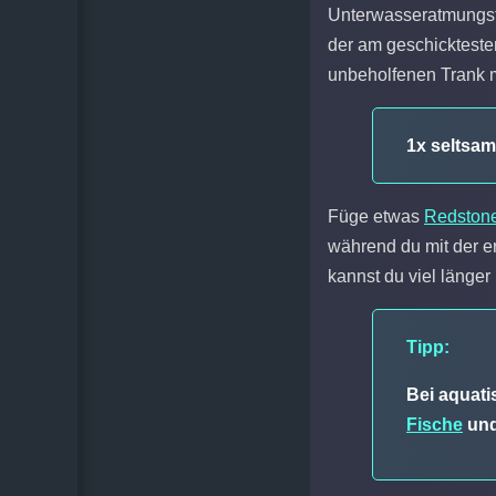
Unterwasseratmungstr
der am geschickteste
unbeholfenen Trank mi
1x seltsam
Füge etwas
Redston
während du mit der er
kannst du viel länger
Tipp:
Bei aquati
Fische
und