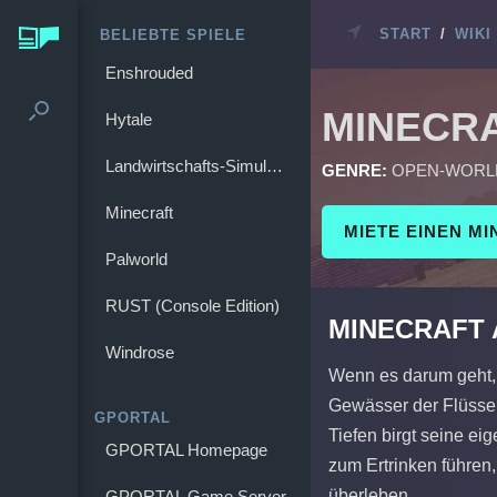
START
/
WIKI
BELIEBTE SPIELE
Enshrouded
MINECR
Hytale
Landwirtschafts-Simulator 25
GENRE:
OPEN-WORL
Minecraft
MIETE EINEN M
Palworld
RUST (Console Edition)
MINECRAFT
Windrose
Wenn es darum geht, 
Gewässer der Flüsse
GPORTAL
Tiefen birgt seine ei
GPORTAL Homepage
zum Ertrinken führen,
überleben.
GPORTAL Game Server