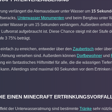
ung verlängert die Atemausdauer unter Wasser um
15 Sekund
ffswracks,
Unterwasser Monumenten
und beim Bergbau unter Wa
 unter Wasser je um 15 Sekunden verlängern. Außerdem erhöht
 Luftvorrat aufgebraucht ist. Diese Chance steigt mit der Stuf
ufe 3 75% beträgt.
v einfach zu erreichen, entweder über den
Zaubertisch
oder über
mit Atmung versehen sind. Außerdem können
Dorfbewohner
und
ng ein fantastisches Hilfsmittel für alle, die die wässrigen Ti
kann. Allerdings sind maximal 60 Sekunden vor dem Ertrinken 
DIE EINEN MINECRAFT ERTRINKUNGSVORFAL
ffekt der Unterwasseratmung sind bestimmte
Tränke
sehr nützli