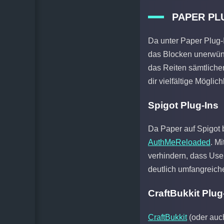
PAPER PL
Da unter Paper Plug-
das Blocken unerwüns
das Reiten sämtliche
dir vielfältige Mögl
Spigot Plug-Ins
Da Paper auf Spigot b
AuthMeReloaded
. M
verhindern, dass Us
deutlich umfangreiche
CraftBukkit Plug
CraftBukkit
(oder auch