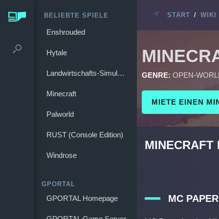
START
/
WIKI
BELIEBTE SPIELE
Enshrouded
MINECR
Hytale
Landwirtschafts-Simulator 25
GENRE:
OPEN-WORL
Minecraft
MIETE EINEN M
Palworld
RUST (Console Edition)
MINECRAFT 
Windrose
GPORTAL
MC PAPER
GPORTAL Homepage
GPORTAL Game Server