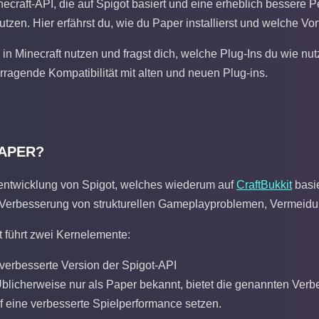
ecraft-API, die auf Spigot basiert und eine erheblich bessere P
tzen. Hier erfährst du, wie du Paper installierst und welche Vo
in Minecraft nutzen und fragst dich, welche Plug-Ins du wie nu
ragende Kompatibilität mit alten und neuen Plug-ins.
PAPER?
rentwicklung von Spigot, welches wiederum auf
CraftBukkit
basie
e Verbesserung von strukturellen Gameplayproblemen, Vermeid
 führt zwei Kernelemente:
verbesserte Version der Spigot-API
blicherweise nur als Paper bekannt, bietet die genannten Ver
uf eine verbesserte Spielperformance setzen.