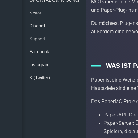
MC Paper ist eine Min
und Paper-Plug-Ins nu
News
Du möchtest Plug-Ins 
Discord
außerdem eine hervor
Support
Facebook
Instagram
WAS IST 
X (Twitter)
Paper ist eine Weite
Hauptziele sind ein
Das PaperMC Projekt
Paper-API: Die 
Paper-Server: Ü
Spielern, die a