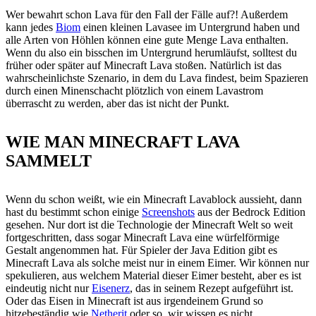
Wer bewahrt schon Lava für den Fall der Fälle auf?! Außerdem
kann jedes
Biom
einen kleinen Lavasee im Untergrund haben und
alle Arten von Höhlen können eine gute Menge Lava enthalten.
Wenn du also ein bisschen im Untergrund herumläufst, solltest du
früher oder später auf Minecraft Lava stoßen. Natürlich ist das
wahrscheinlichste Szenario, in dem du Lava findest, beim Spazieren
durch einen Minenschacht plötzlich von einem Lavastrom
überrascht zu werden, aber das ist nicht der Punkt.
WIE MAN MINECRAFT LAVA
SAMMELT
Wenn du schon weißt, wie ein Minecraft Lavablock aussieht, dann
hast du bestimmt schon einige
Screenshots
aus der Bedrock Edition
gesehen. Nur dort ist die Technologie der Minecraft Welt so weit
fortgeschritten, dass sogar Minecraft Lava eine würfelförmige
Gestalt angenommen hat. Für Spieler der Java Edition gibt es
Minecraft Lava als solche meist nur in einem Eimer. Wir können nur
spekulieren, aus welchem Material dieser Eimer besteht, aber es ist
eindeutig nicht nur
Eisenerz
, das in seinem Rezept aufgeführt ist.
Oder das Eisen in Minecraft ist aus irgendeinem Grund so
hitzebeständig wie
Netherit
oder so, wir wissen es nicht.