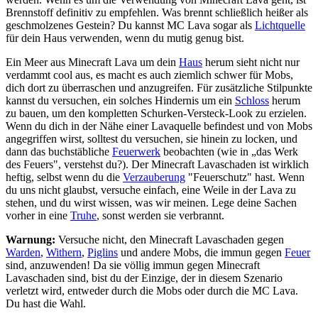
Brennstoff definitiv zu empfehlen. Was brennt schließlich heißer als
geschmolzenes Gestein? Du kannst MC Lava sogar als
Lichtquelle
für dein Haus verwenden, wenn du mutig genug bist.
Ein Meer aus Minecraft Lava um dein
Haus
herum sieht nicht nur
verdammt cool aus, es macht es auch ziemlich schwer für Mobs,
dich dort zu überraschen und anzugreifen. Für zusätzliche Stilpunkte
kannst du versuchen, ein solches Hindernis um ein
Schloss
herum
zu bauen, um den kompletten Schurken-Versteck-Look zu erzielen.
Wenn du dich in der Nähe einer Lavaquelle befindest und von Mobs
angegriffen wirst, solltest du versuchen, sie hinein zu locken, und
dann das buchstäbliche
Feuerwerk
beobachten (wie in „das Werk
des Feuers", verstehst du?). Der Minecraft Lavaschaden ist wirklich
heftig, selbst wenn du die
Verzauberung
"Feuerschutz" hast. Wenn
du uns nicht glaubst, versuche einfach, eine Weile in der Lava zu
stehen, und du wirst wissen, was wir meinen. Lege deine Sachen
vorher in eine
Truhe
, sonst werden sie verbrannt.
Warnung:
Versuche nicht, den Minecraft Lavaschaden gegen
Warden
,
Withern
,
Piglins
und andere Mobs, die immun gegen
Feuer
sind, anzuwenden! Da sie völlig immun gegen Minecraft
Lavaschaden sind, bist du der Einzige, der in diesem Szenario
verletzt wird, entweder durch die Mobs oder durch die MC Lava.
Du hast die Wahl.