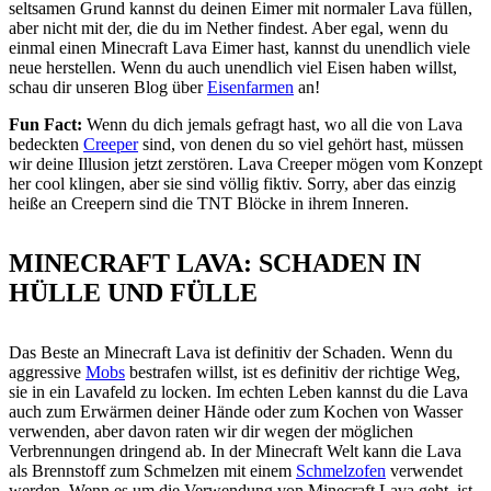
seltsamen Grund kannst du deinen Eimer mit normaler Lava füllen,
aber nicht mit der, die du im Nether findest. Aber egal, wenn du
einmal einen Minecraft Lava Eimer hast, kannst du unendlich viele
neue herstellen. Wenn du auch unendlich viel Eisen haben willst,
schau dir unseren Blog über
Eisenfarmen
an!
Fun Fact:
Wenn du dich jemals gefragt hast, wo all die von Lava
bedeckten
Creeper
sind, von denen du so viel gehört hast, müssen
wir deine Illusion jetzt zerstören. Lava Creeper mögen vom Konzept
her cool klingen, aber sie sind völlig fiktiv. Sorry, aber das einzig
heiße an Creepern sind die TNT Blöcke in ihrem Inneren.
MINECRAFT LAVA: SCHADEN IN
HÜLLE UND FÜLLE
Das Beste an Minecraft Lava ist definitiv der Schaden. Wenn du
aggressive
Mobs
bestrafen willst, ist es definitiv der richtige Weg,
sie in ein Lavafeld zu locken. Im echten Leben kannst du die Lava
auch zum Erwärmen deiner Hände oder zum Kochen von Wasser
verwenden, aber davon raten wir dir wegen der möglichen
Verbrennungen dringend ab. In der Minecraft Welt kann die Lava
als Brennstoff zum Schmelzen mit einem
Schmelzofen
verwendet
werden. Wenn es um die Verwendung von Minecraft Lava geht, ist