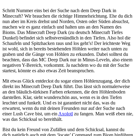
Schritt Nummer eins bei der Suche nach dem Deep Dark in
Minecraft? Wir brauchen die richtige Himmelsrichtung. Ehe du dich
nun aber im Kreis drehst und Norden, Osten oder Süden absuchst,
machen wir es ganz einfach und halten uns an den Namen des
Bioms. Das Minecraft Deep Dark (zu deutsch Minecraft Tiefes
Dunkel) befindet sich selbstverständlich in den Tiefen. Also hol die
Schaufeln und Spitzhacken raus und los geht’s! Der leichteste Weg
ist wohl, sich in bereits bestehenden Höhlen weiter nach unten zu
graben und die Gänge von Höhlen zu erkunden. Dabei solltest du
beachten, dass das MC Deep Dark nur in Minus-Leveln, also einem
negativen Y-Bereich, vorkommt. Ja nachdem wo du mit der Suche
startest, könnte es also etwas Zeit beanspruchen.
Mit etwas Glück entdeckst du sogar einen Höhlenzugang, der dich
direkt ins Minecraft Deep Dark führt. Das lässt sich normalerweise
an den bläulich-türkisen Farben erkennen, die den Höhlenboden
darstellen. Klar, sieht wunderschön aus, wenn es in den Tiefen
leuchtet und funkelt. Und es ist garantiert nicht das, was du
erwartest, wenn du mit deinen Freunden nur auf der Suche nach
einer Lush Cave bist, um ein
Axolotl
zu fangen. Man weiß eben nie,
was das Schicksal so bereithält.
Bist du kein Freund von Zufällen und dem Schicksal, kannst du
dich natürlich auch mit dem ‘locate’ Command zum Biom hinführen