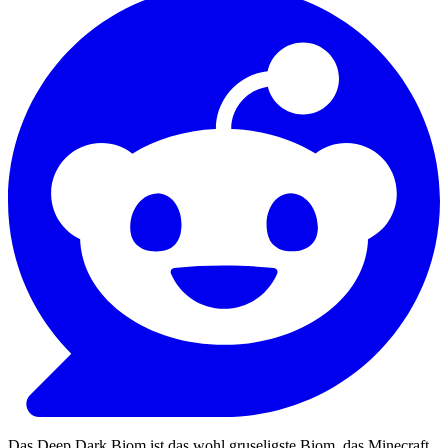
Das Deep Dark Biom ist das wohl gruseligste Biom, das Minecraft