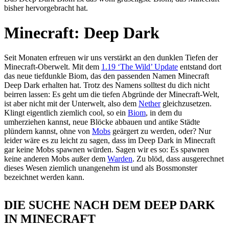
bisher hervorgebracht hat.
Minecraft: Deep Dark
Seit Monaten erfreuen wir uns verstärkt an den dunklen Tiefen der
Minecraft-Oberwelt. Mit dem
1.19 ‘The Wild’ Update
entstand dort
das neue tiefdunkle Biom, das den passenden Namen Minecraft
Deep Dark erhalten hat. Trotz des Namens solltest du dich nicht
beirren lassen: Es geht um die tiefen Abgründe der Minecraft-Welt,
ist aber nicht mit der Unterwelt, also dem
Nether
gleichzusetzen.
Klingt eigentlich ziemlich cool, so ein
Biom
, in dem du
umherziehen kannst, neue Blöcke abbauen und antike Städte
plündern kannst, ohne von
Mobs
geärgert zu werden, oder? Nur
leider wäre es zu leicht zu sagen, dass im Deep Dark in Minecraft
gar keine Mobs spawnen würden. Sagen wir es so: Es spawnen
keine anderen Mobs außer dem
Warden
. Zu blöd, dass ausgerechnet
dieses Wesen ziemlich unangenehm ist und als Bossmonster
bezeichnet werden kann.
DIE SUCHE NACH DEM DEEP DARK
IN MINECRAFT