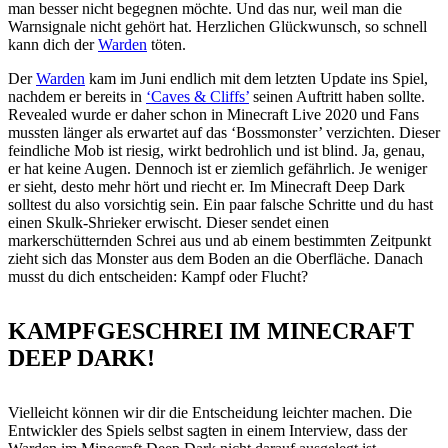
man besser nicht begegnen möchte. Und das nur, weil man die
Warnsignale nicht gehört hat. Herzlichen Glückwunsch, so schnell
kann dich der
Warden
töten.
Der
Warden
kam im Juni endlich mit dem letzten Update ins Spiel,
nachdem er bereits in
‘Caves & Cliffs’
seinen Auftritt haben sollte.
Revealed wurde er daher schon in Minecraft Live 2020 und Fans
mussten länger als erwartet auf das ‘Bossmonster’ verzichten. Dieser
feindliche Mob ist riesig, wirkt bedrohlich und ist blind. Ja, genau,
er hat keine Augen. Dennoch ist er ziemlich gefährlich. Je weniger
er sieht, desto mehr hört und riecht er. Im Minecraft Deep Dark
solltest du also vorsichtig sein. Ein paar falsche Schritte und du hast
einen Skulk-Shrieker erwischt. Dieser sendet einen
markerschütternden Schrei aus und ab einem bestimmten Zeitpunkt
zieht sich das Monster aus dem Boden an die Oberfläche. Danach
musst du dich entscheiden: Kampf oder Flucht?
KAMPFGESCHREI IM MINECRAFT
DEEP DARK!
Vielleicht können wir dir die Entscheidung leichter machen. Die
Entwickler des Spiels selbst sagten in einem Interview, dass der