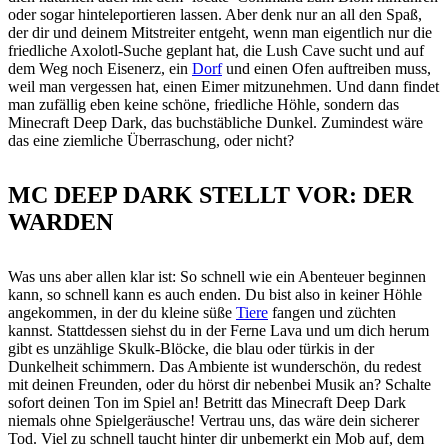
oder sogar hinteleportieren lassen. Aber denk nur an all den Spaß,
der dir und deinem Mitstreiter entgeht, wenn man eigentlich nur die
friedliche Axolotl-Suche geplant hat, die Lush Cave sucht und auf
dem Weg noch Eisenerz, ein
Dorf
und einen Ofen auftreiben muss,
weil man vergessen hat, einen Eimer mitzunehmen. Und dann findet
man zufällig eben keine schöne, friedliche Höhle, sondern das
Minecraft Deep Dark, das buchstäbliche Dunkel. Zumindest wäre
das eine ziemliche Überraschung, oder nicht?
MC DEEP DARK STELLT VOR: DER
WARDEN
Was uns aber allen klar ist: So schnell wie ein Abenteuer beginnen
kann, so schnell kann es auch enden. Du bist also in keiner Höhle
angekommen, in der du kleine süße
Tiere
fangen und züchten
kannst. Stattdessen siehst du in der Ferne Lava und um dich herum
gibt es unzählige Skulk-Blöcke, die blau oder türkis in der
Dunkelheit schimmern. Das Ambiente ist wunderschön, du redest
mit deinen Freunden, oder du hörst dir nebenbei Musik an? Schalte
sofort deinen Ton im Spiel an! Betritt das Minecraft Deep Dark
niemals ohne Spielgeräusche! Vertrau uns, das wäre dein sicherer
Tod. Viel zu schnell taucht hinter dir unbemerkt ein Mob auf, dem