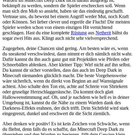
Warden im Minecraft Deep Dark nicht darauf ausgelegt ist,
bekämpft zu werden, sondern die Spieler erschrecken soll. Wenn
man sich den Mob so ansieht, haben sie das eindeutig geschafft.
Vertraue uns, du beweist bei einem Angriff weder Mut, noch Kraft
oder Können. Sei lieber clever und ergreife die Flucht! Die meisten
Spieler werden schon von einem einzigen Hit vernichtend
geschlagen. Hast du eine komplette
Rüstung
aus
Netherit
hältst du
sogar zwei Hits aus. Klingt auch nicht sehr vielversprechend.
Zugegeben, deine Chancen sind gering. Am besten wäre es, wenn
du sneakend verschwindest, dann nimmt er dich nämlich nicht wahr.
Dafür kannst du ihn auch ganz gut mit Projektilen wie Pfeilen oder
Schneebällen ablenken. Aber kleiner Tipp: Wirf nicht auf ihn selbst.
Du kannst dir sicher vorstellen, dass das auch im Deep Dark in
Minecraft niemanden glücklich macht. Die beste Vorgehensweise
wäre sicherlich, wenn du direkt von Beginn an auf Warnsignale
achtest. Also schalte den Ton ein, achte auf Schreie von Shriekern
oder gruselige Herzschlaggeräusche. Da kommt doch glatt
Halloweenstimmung auf. Oh, und je nachdem wie hell es in deiner
Umgebung ist, kannst du die Nähe zu einem Warden dank des
Darkness-Effekts erahnen, der dich trifft. Dein Sichtfeld wird stark
eingegrenzt, dunkel und erschwert dir die Sicht ziemlich.
Aber denken wir positiv! Es ist kein Zeichen von Schwäche, wenn
du fliehst, denn falls du es schaffst, das Minecraft Deep Dark zu
überstehen und den Warden zu besiegen, fällt dein Gewinn klein