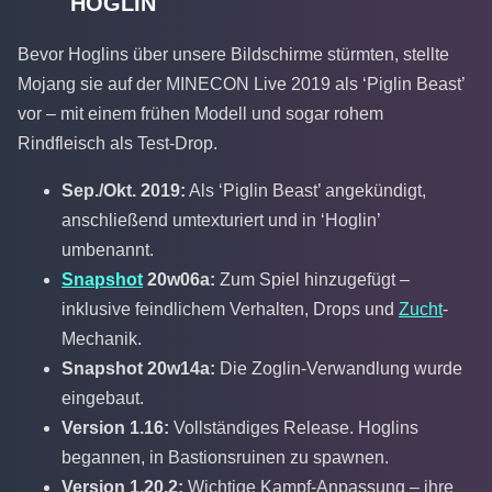
HOGLIN
Bevor Hoglins über unsere Bildschirme stürmten, stellte
Mojang sie auf der MINECON Live 2019 als ‘Piglin Beast’
vor – mit einem frühen Modell und sogar rohem
Rindfleisch als Test-Drop.
Sep./Okt. 2019:
Als ‘Piglin Beast’ angekündigt,
anschließend umtexturiert und in ‘Hoglin’
umbenannt.
Snapshot
20w06a:
Zum Spiel hinzugefügt –
inklusive feindlichem Verhalten, Drops und
Zucht
-
Mechanik.
Snapshot 20w14a:
Die Zoglin-Verwandlung wurde
eingebaut.
Version 1.16:
Vollständiges Release. Hoglins
begannen, in Bastionsruinen zu spawnen.
Version 1.20.2:
Wichtige Kampf-Anpassung – ihre