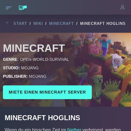
START
/
WIKI
/
MINECRAFT
/
MINECRAFT HOGLINS
MINECRAFT
GENRE:
OPEN-WORLD-SURVIVAL
STUDIO:
MOJANG
PUBLISHER:
MOJANG
MIETE EINEN MINECRAFT SERVER
MINECRAFT HOGLINS
Wenn du ein bisschen Zeit im
Nether
verbringst, werden