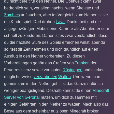
du nicht bereit für den Nether. Die Oberwelt kann zwar
bedrohlich sein, vor allem nachts, wenn Skelette und
Zombies
auftauchen, aber im Vergleich zum Nether ist sie
ein Kinderspiel. Dort drohen
Lava
, Dunkelheit und die
allgegenwärtigen Mobs deine Karriere als Abenteurer sehr
schnell zu zerstören. Daher ist es zwar verständlich, dass
du die nächste Stufe des Spiels erreichen willst, aber du
solltest dir Zeit nehmen und dich gründlich auf einen
Ausflug in den Nether vorbereiten. Zu diesen
Vorbereitungen gehört das Craften von
Tränken
der
Feuerresistenz sowie von guten
Rüstungen
und starken,
möglicherweise
verzauberten
Waffen
. Und wenn man
gemeinsam in den Nether geht, ist das Ganze natürlich
weniger beängstigend. Deshalb kannst du einen
Minecraft
Server von G-Portal
nutzen, um dich zusammen mit
einigen Gefährten in den Nether zu wagen. Mach also das
Beste aus dem scheinbar nutzlosen Minecraft broken