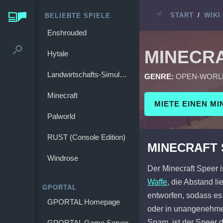
START
/
WIKI
BELIEBTE SPIELE
Enshrouded
MINECR
Hytale
Landwirtschafts-Simulator 25
GENRE:
OPEN-WORL
Minecraft
MIETE EINEN M
Palworld
RUST (Console Edition)
MINECRAFT
Windrose
Der Minecraft Speer i
Waffe
, die Abstand l
GPORTAL
entworfen, sodass es 
GPORTAL Homepage
oder in unangenehme 
Spam, ist der Speer 
GPORTAL Game Server