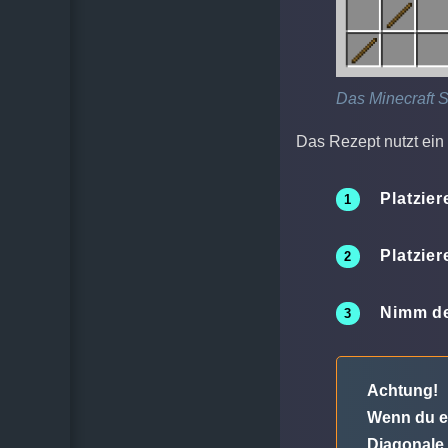
Das Minecraft 
Das Rezept nutzt ein
Platzier
Platzier
Nimm dei
Achtung!
Wenn du et
Diagonale 