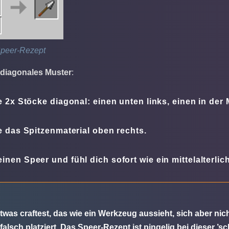
Speer-Rezept
diagonales Muster
:
e 2x Stöcke diagonal: einen unten links, einen in der M
e das Spitzenmaterial oben rechts.
nen Speer und fühl dich sofort wie ein mittelalterlich
was craftest, das wie ein Werkzeug aussieht, sich aber nich
falsch platziert. Das Speer-Rezept ist pingelig bei dieser ’s