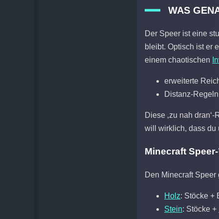
WAS GENA
Der Speer ist eine st
bleibt. Optisch ist er
einem chaotischen
I
erweiterte Reic
Distanz-Regeln:
Diese ‚zu nah dran‘-
will wirklich, dass d
Minecraft Speer-
Den Minecraft Speer g
Holz
: Stöcke + 
Stein
: Stöcke +