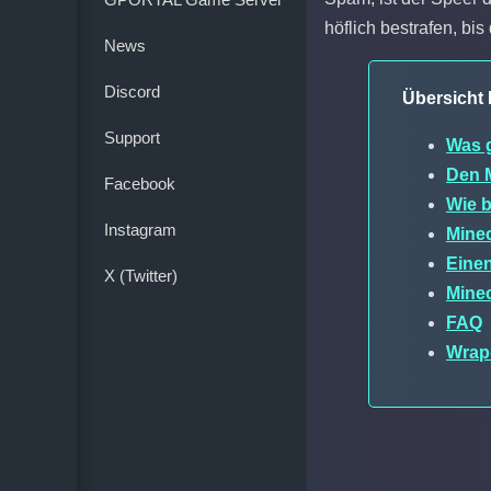
höflich bestrafen, bis 
News
Discord
Übersicht 
Support
Was g
Den M
Facebook
Wie 
Instagram
Minec
Einen
X (Twitter)
Mine
FAQ
Wrap