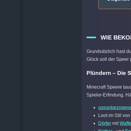
WIE BEKO
Grundsätzlich hast du
Glück soll der Speer 
Plündern – Die 
Minecraft Speere tau
Spieler-Erfindung. Hä
ozeanbezogen
Loot im Stil vo
Dörfer
mit
Waff