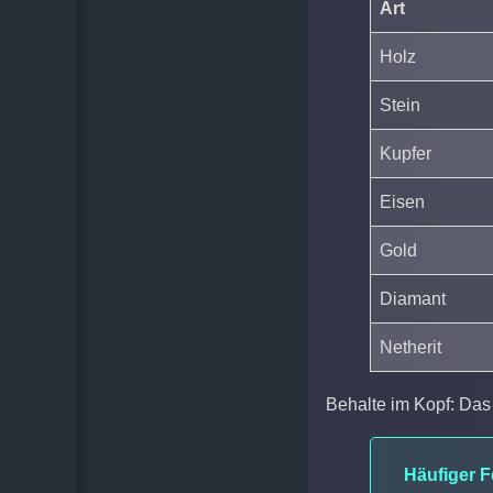
Art
Holz
Stein
Kupfer
Eisen
Gold
Diamant
Netherit
Behalte im Kopf: Da
Häufiger F