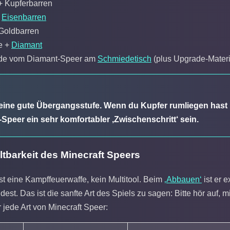
 + Kupferbarren
+
Eisenbarren
 Goldbarren
e +
Diamant
ade vom Diamant-Speer am
Schmiedetisch
(plus Upgrade-Materi
 eine gute Übergangsstufe. Wenn du Kupfer rumliegen hast
-Speer ein sehr komfortabler ‚Zwischenschritt‘ sein.
ltbarkeit des Minecraft Speers
st eine Kampffeuerwaffe, kein Multitool. Beim
‚Abbauen‘
ist er e
st. Das ist die sanfte Art des Spiels zu sagen: Bitte hör auf, m
r jede Art von Minecraft Speer: