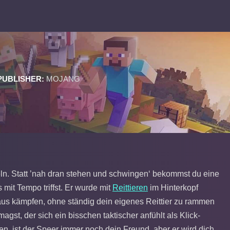
PUBLISHER:
MOJANG
deln. Statt ’nah dran stehen und schwingen‘ bekommst du eine
 mit Tempo triffst. Er wurde mit
Reittieren
im Hinterkopf
us kämpfen, ohne ständig dein eigenes Reittier zu rammen
, der sich ein bisschen taktischer anfühlt als Klick-
, ist der Speer immer noch dein Freund, aber er wird dich