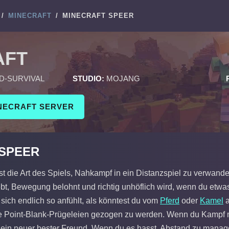
/
MINECRAFT
/
MINECRAFT SPEER
AFT
D-SURVIVAL
STUDIO:
MOJANG
INECRAFT SERVER
 SPEER
st die Art des Spiels, Nahkampf in ein Distanzspiel zu verwan
iebt, Bewegung belohnt und richtig unhöflich wird, wenn du etwas
sich endlich so anfühlt, als könntest du vom
Pferd
oder
Kamel
a
Point-Blank-Prügeleien gezogen zu werden. Wenn du Kampf magst
dein neuer bester Freund. Wenn du es hasst, Abstand zu managen