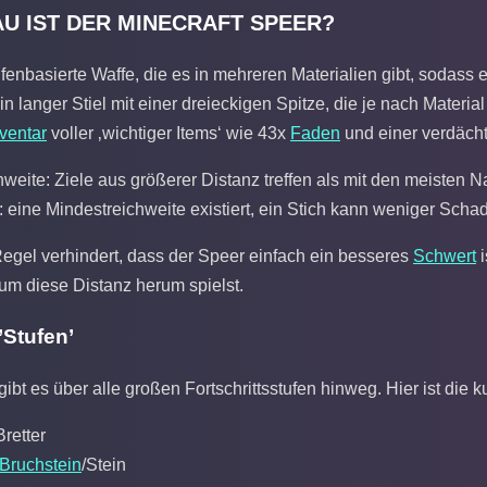
U IST DER MINECRAFT SPEER?
ufenbasierte Waffe, die es in mehreren Materialien gibt, sodass
 ein langer Stiel mit einer dreieckigen Spitze, die je nach Materi
nventar
voller ‚wichtiger Items‘ wie 43x
Faden
und einer verdächt
hweite: Ziele aus größerer Distanz treffen als mit den meisten
 eine Mindestreichweite existiert, ein Stich kann weniger Schad
Regel verhindert, dass der Speer einfach ein besseres
Schwert
i
u um diese Distanz herum spielst.
’Stufen’
ibt es über alle großen Fortschrittsstufen hinweg. Hier ist die k
Bretter
Bruchstein
/Stein