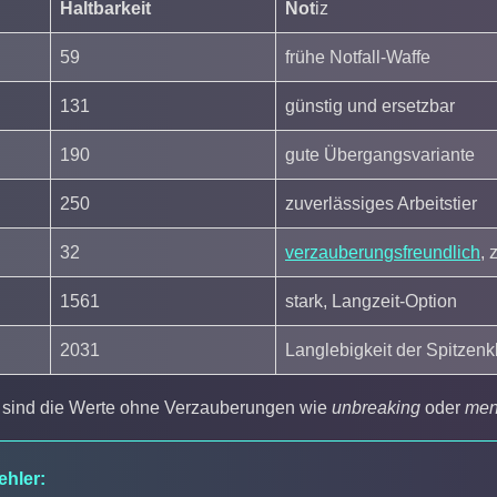
Haltbarkeit
Not
iz
59
frühe Notfall-Waffe
131
günstig und ersetzbar
190
gute Übergangsvariante
250
zuverlässiges Arbeitstier
32
verzauberungsfreundlich
, 
1561
stark, Langzeit-Option
2031
Langlebigkeit der Spitzenk
s sind die Werte ohne Verzauberungen wie
unbreaking
oder
men
ehler: