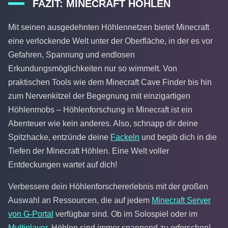
FAZIT: MINECRAFT HÖHLEN
Mit seinen ausgedehnten Höhlennetzen bietet Minecraft
eine verlockende Welt unter der Oberfläche, in der es vor
Gefahren, Spannung und endlosen
Erkundungsmöglichkeiten nur so wimmelt. Von
praktischen Tools wie dem Minecraft Cave Finder bis hin
zum Nervenkitzel der Begegnung mit einzigartigen
Höhlenmobs – Höhlenforschung in Minecraft ist ein
Abenteuer wie kein anderes. Also, schnapp dir deine
Spitzhacke, entzünde deine
Fackeln
und begib dich in die
Tiefen der Minecraft Höhlen. Eine Welt voller
Entdeckungen wartet auf dich!
Verbessere dein Höhlenforschererlebnis mit der großen
Auswahl an Ressourcen, die auf jedem
Minecraft Server
von G-Portal
verfügbar sind. Ob im Solospiel oder im
Multiplayer
, Höhlen sind immer spannend zu erforschen!