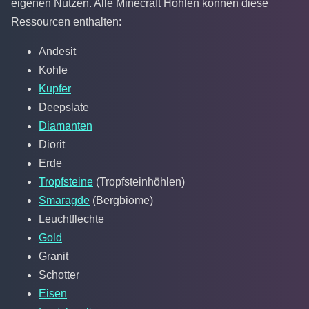
eigenen Nutzen. Alle Minecraft Höhlen können diese
Ressourcen enthalten:
Andesit
Kohle
Kupfer
Deepslate
Diamanten
Diorit
Erde
Tropfsteine
(Tropfsteinhöhlen)
Smaragde
(Bergbiome)
Leuchtflechte
Gold
Granit
Schotter
Eisen