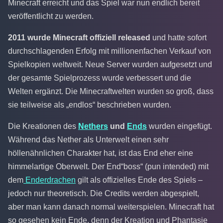
Minecraft erreicht und das Spiel war nun endlich bereit
veröffentlicht zu werden.
2011 wurde Minecraft offiziell released
und hatte sofort
durchschlagenden Erfolg mit millionenfachen Verkauf von
Spielkopien weltweit. Neue Server wurden aufgesetzt und
der gesamte Spielprozess wurde verbessert und die
Welten ergänzt. Die Minecraftwelten wurden so groß, dass
sie teilweise als „endlos“ beschrieben wurden.
Die Kreationen des
Nethers
und
Ends
wurden eingefügt.
Während das Nether als Unterwelt einen sehr
höllenähnlichen Charakter hat, ist das End eher eine
himmelartige Oberwelt. Der End“boss“ (pun intended) mit
dem
Enderdrachen
gilt als offizielles Ende des Spiels –
jedoch nur theoretisch. Die Credits werden abgespielt,
aber man kann danach normal weiterspielen. Minecraft hat
so gesehen kein Ende, denn der Kreation und Phantasie