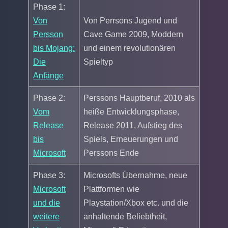
Phase 1:
Von
Von Perrsons Jugend und
Persson
Cave Game 2009, Moddern
bis Mojang:
und einem revolutionären
Die
Spieltyp
Anfänge
Phase 2:
Perssons Hauptberuf, 2010 als
Vom
heiße Entwicklungsphase,
Release
Release 2011, Aufstieg des
bis
Spiels, Erneuerungen und
Microsoft
Perssons Ende
Phase 3:
Microsofts Übernahme, neue
Microsoft
Plattformen wie
und die
Playstation/Xbox etc. und die
weitere
anhaltende Beliebtheit,